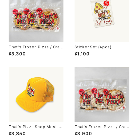
That's Frozen Pizza / Craft
Sticker Set (4pcs)
That's Pizza 3枚set
¥3,300
¥1,100
That's Pizza Shop Mesh C
That's Frozen Pizza / Craft
ap / Yellow
Quattro Formaggi 3枚set
¥3,850
¥3,900