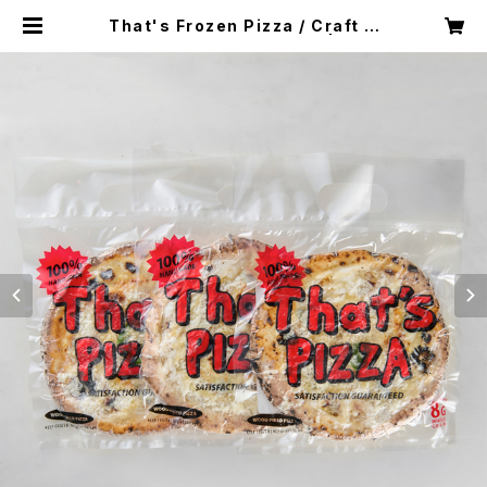
That's Frozen Pizza / Craft Q
uattro Formaggi 3枚set | that
spizza