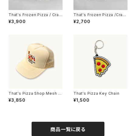
That's Frozen Pizza / Craft
That's Frozen Pizza /Craft
Quattro Formaggi 3枚set
Margherita 3枚set
¥3,900
¥2,700
That's Pizza Shop Mesh C
That's Pizza Key Chain
ap / Beige
¥3,850
¥1,500
商品一覧に戻る