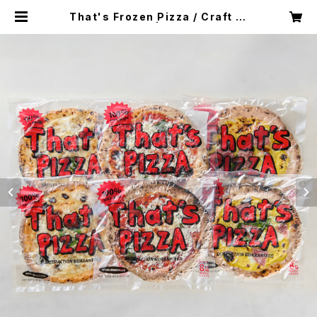
That's Frozen Pizza / Craft Pi
zza 6枚set | thatspizza