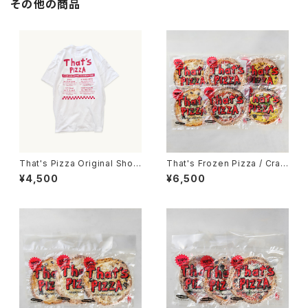
その他の商品
That's Pizza Original Shop
That's Frozen Pizza / Craft
T-Shirt
Pizza 6枚set
¥4,500
¥6,500