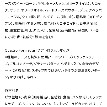
ース（スイートコーン、牛乳、ターメリック、オリーブオイル）、リコッ
タ、サラミ、オリーブオイル、ハードチーズパウダー、ブラックペッパ
ー、バジル/クエン酸、卵白リゾチーム（卵由来）、増粘剤（加工デン
プン）、調味料（アミノ酸）、着色料（カロチロイド）、香辛料抽出
物、酸化防止剤（ビタミンC）、発色剤（亜硝酸Na、硝酸K） （一部
に小麦・卵・乳成分・豚肉を含む）
Quattro Formaggi (クアトロフォルマッジ)
4種類のチーズを贅沢に使用。リコッタチーズ/モッツァレラチー
ズ/ゴルゴンゾーラ/グラナーパダーノ ハチミツ入り、食後のデザ
ートに別腹な1枚。スタッフ内では追いハチミツがお決まりパター
ン。ぜひお試しあれ〜
原材料名
ピザ生地（小麦粉（国内製造）、全粒粉、食塩、パン酵母）、モッツァ
レラチーズ、リコッタ、はちみつ、ゴルゴンゾーラピカンテ、オリーブ